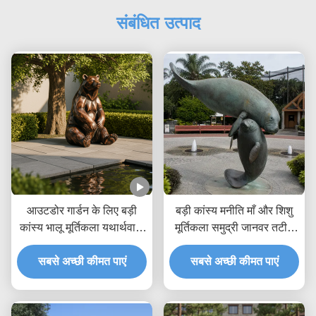
संबंधित उत्पाद
आउटडोर गार्डन के लिए बड़ी
बड़ी कांस्य मनीति माँ और शिशु
कांस्य भालू मूर्तिकला यथार्थवादी
मूर्तिकला समुद्री जानवर तटीय
बैठे भूरे भालू प्रतिमा पार्क विला के
उद्यान आउटडोर कला मूर्ति
लिए कस्टम धातु पशु कला
सबसे अच्छी कीमत पाएं
सबसे अच्छी कीमत पाएं
सजावट