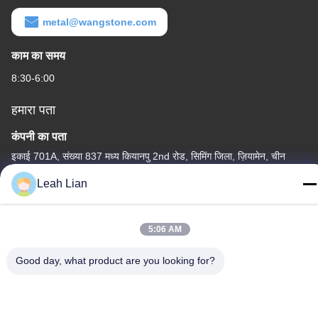
metal@wangstone.com
काम का समय
8:30-6:00
हमारा पता
कंपनी का पता
इकाई 701A, संख्या 837 मध्य कियानपु 2nd रोड, सिमिंग जिला, ज़ियामेन, चीन
फैक्टरी का पता
Leah Lian
क्रमांक 72, योंगजुन रोड, वुफेंग गांव, चोंगवु टाउन, क्वानज़ोउ, फ़ुज़ियान, चीन
टेलीफोन
5:06 AM
86-592-5175705
Good day, what product are you looking for?