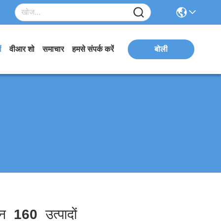
ं
वीआर शो
समाचार
हमसे संपर्क करें
बोली
ान
160
उत्पादों