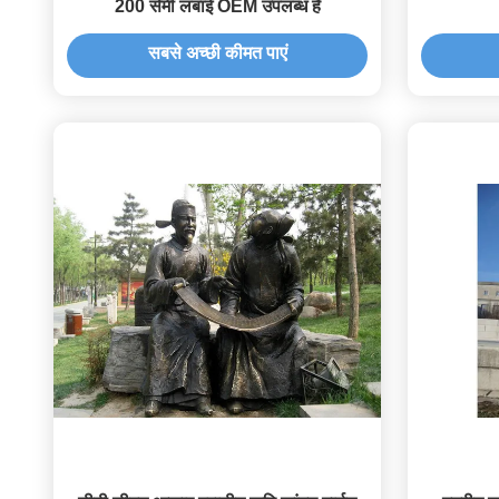
200 सेमी लंबाई OEM उपलब्ध है
सबसे अच्छी कीमत पाएं