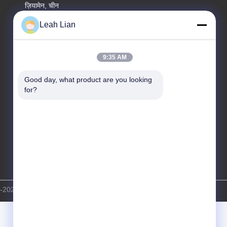
ज़ियामेन, चीन
Leah Lian
फैक्टरी का पता
क्रमांक 72, योंगजुन रोड, वुफेंग गांव, चोंगवु टाउन, क्वानज़ोउ, फ़ुज़ियान,
चीन
9:35 AM
टेलीफोन
Good day, what product are you looking 
86-592-5175705
for?
ीराइट © -2026 Wangstone Metal Sculpture Co., Ltd. सभी अधिकार सुरक्षित हैं।