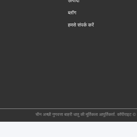
उत्पादों
ब्लॉग
हमसे संपर्क करें
चीन अच्छी गुणवत्ता बाहरी धातु की मूर्तिकला आपूर्तिकर्ता. कॉप