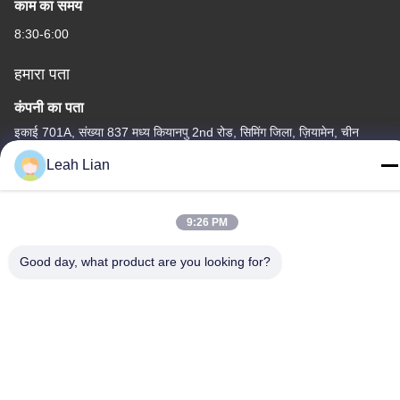
काम का समय
8:30-6:00
हमारा पता
कंपनी का पता
इकाई 701A, संख्या 837 मध्य कियानपु 2nd रोड, सिमिंग जिला, ज़ियामेन, चीन
Leah Lian
फैक्टरी का पता
क्रमांक 72, योंगजुन रोड, वुफेंग गांव, चोंगवु टाउन, क्वानज़ोउ, फ़ुज़ियान, चीन
9:26 PM
टेलीफोन
86-592-5175705
Good day, what product are you looking for?
चीन अच्छी गुणवत्ता बाहरी धातु की मूर्तिकला आपूर्तिकर्ता. कॉपीराइट © -2026
Wangstone Metal Sculpture Co., Ltd. सभी अधिकार सुरक्षित हैं।
गोपनीयता नीति
|
साइटमैप