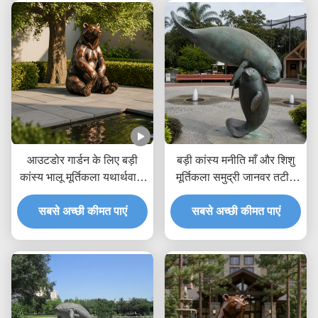
आउटडोर गार्डन के लिए बड़ी
बड़ी कांस्य मनीति माँ और शिशु
कांस्य भालू मूर्तिकला यथार्थवादी
मूर्तिकला समुद्री जानवर तटीय
बैठे भूरे भालू प्रतिमा पार्क विला के
उद्यान आउटडोर कला मूर्ति
लिए कस्टम धातु पशु कला
सबसे अच्छी कीमत पाएं
सबसे अच्छी कीमत पाएं
सजावट