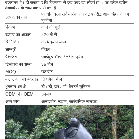
रहस्यमय है।
हो सकता है कि विकलांग भी एक तरह का सौंदर्य हो
।
यह
ब्लैक-क्रोम
लैकक्वेयर के
साथ कांस्य से बना है
।
प्राचीन कला सार्वजनिक सजावट प्रसिद्ध आधा चेहरा कांस्य
उत्पाद का नाम
प्रतिमा
विवरण
कांसे की मूर्ति
उत्पाद का आकार
220 से.मी.
फिनिशिंग
काले-क्रोम लाख
सामग्री
पीतल
पैकेजिंग
प्लाईवुड बॉक्स / स्टील फ्रेम
डिलीवरी का समय
35 दिन
MOQ
एक सेट
माल लदान का बंदरगाह
ज़ियामेन, चीन
भुगतान अवधी
टी / टी, एल / सी, वेस्टर्न यूनियन
ODM और OEM
उपलब्ध
अन्य लोग
आउटडोर, उद्यान, सार्वजनिक सजावट