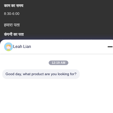
काम का समय
8:30-6:00
हमारा पता
कंपनी का पता
इकाई 701A, संख्या 837 मध्य कियानपु 2nd रोड, सिमिंग जिला, ज़ियामेन, चीन
Leah Lian
फैक्टरी का पता
क्रमांक 72, योंगजुन रोड, वुफेंग गांव, चोंगवु टाउन, क्वानज़ोउ, फ़ुज़ियान, चीन
12:19 AM
टेलीफोन
Good day, what product are you looking for?
86-592-5175705
चीन अच्छी गुणवत्ता बाहरी धातु की मूर्तिकला आपूर्तिकर्ता. कॉपीराइट © -2026
Wangstone Metal Sculpture Co., Ltd. सभी अधिकार सुरक्षित हैं।