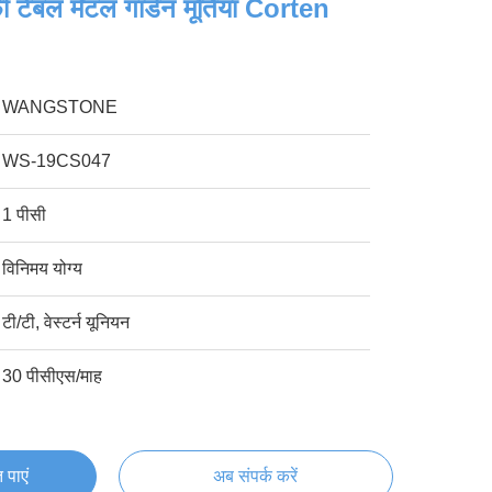
 टेबल मेटल गार्डन मूर्तियां Corten
WANGSTONE
WS-19CS047
1 पीसी
विनिमय योग्य
टी/टी, वेस्टर्न यूनियन
30 पीसीएस/माह
 पाएं
अब संपर्क करें