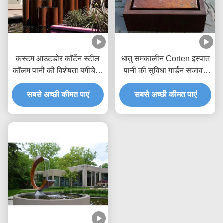
कस्टम आउटडोर कॉर्टेन स्टील
धातु समकालीन Corten इस्पात
कॉलम पानी की विशेषता बगीचे के
पानी की सुविधा गार्डन सजावट
लिए फव्वारा
जंग सतह
सबसे अच्छी कीमत पाएं
सबसे अच्छी कीमत पाएं