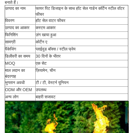
बनाते हैं।
उत्पाद का नाम
फायर पिट डिजाइन के साथ हॉट सेल गार्डन कॉर्टेन स्टील वॉटर
फीचर
विवरण
हॉट सेल वाटर फीचर
उत्पाद का आकार
कस्टम आकार
फिनिशिंग
ज़ंग खाया हुआ
सामग्री
कोर्टेन ए
पैकेजिंग
प्लाईवुड बॉक्स / स्टील फ्रेम
डिलीवरी का समय
30 दिनों के भीतर
MOQ
एक सेट
माल लदान का
ज़ियामेन, चीन
बंदरगाह
भुगतान अवधी
टी / टी, वेस्टर्न यूनियन
ODM और OEM
उपलब्ध
अन्य लोग
बाहरी सजावट