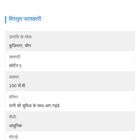
विस्तृत जानकारी
उत्पत्ति के प्लेस:
फ़ुज़ियान, चीन
सामग्री:
कोर्टेन ए
आकार:
100 सें.मी.
फ़ीचर:
पानी की सुविधा के साथ आग गड्ढे
शैली:
आधुनिक
मोटाई: