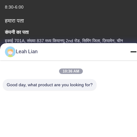
8:30-6:00
हमारा पता
कंपनी का पता
इकाई 701A, संख्या 837 मध्य कियानपु 2nd रोड, सिमिंग जिला, ज़ियामेन, चीन
Leah Lian
फैक्टरी का पता
क्रमांक 72, योंगजुन रोड, वुफेंग गांव, चोंगवु टाउन, क्वानज़ोउ, फ़ुज़ियान, चीन
10:36 AM
टेलीफोन
86-592-5175705
Good day, what product are you looking for?
चीन अच्छी गुणवत्ता बाहरी धातु की मूर्तिकला आपूर्तिकर्ता. कॉपीराइट © -2026
Wangstone Metal Sculpture Co., Ltd. सभी अधिकार सुरक्षित हैं।
गोपनीयता नीति
|
साइटमैप