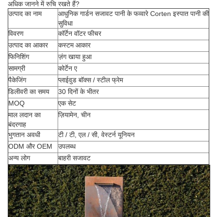
अधिक जानने में रुचि रखते हैं?
उत्पाद का नाम
आधुनिक गार्डन सजावट पानी के फव्वारे Corten इस्पात पानी की
सुविधा
विवरण
कॉर्टेन वॉटर फीचर
उत्पाद का आकार
कस्टम आकार
फिनिशिंग
ज़ंग खाया हुआ
सामग्री
कोर्टेन ए
पैकेजिंग
प्लाईवुड बॉक्स / स्टील फ्रेम
डिलीवरी का समय
30 दिनों के भीतर
MOQ
एक सेट
माल लदान का
ज़ियामेन, चीन
बंदरगाह
भुगतान अवधी
टी / टी, एल / सी, वेस्टर्न यूनियन
ODM और OEM
उपलब्ध
अन्य लोग
बाहरी सजावट