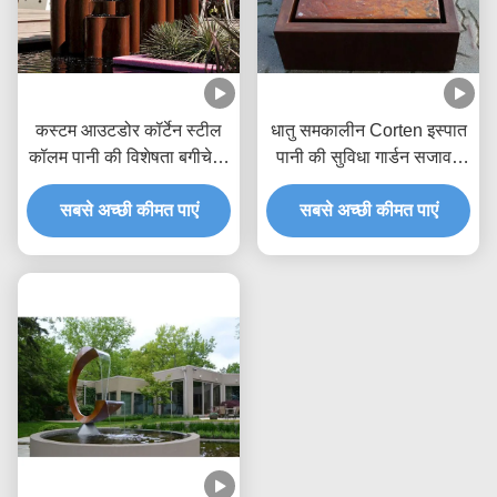
कस्टम आउटडोर कॉर्टेन स्टील
धातु समकालीन Corten इस्पात
कॉलम पानी की विशेषता बगीचे के
पानी की सुविधा गार्डन सजावट
लिए फव्वारा
जंग सतह
सबसे अच्छी कीमत पाएं
सबसे अच्छी कीमत पाएं