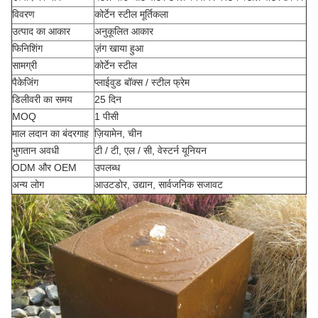
विवरण
कोर्टेन स्टील मूर्तिकला
उत्पाद का आकार
अनुकूलित आकार
फिनिशिंग
ज़ंग खाया हुआ
सामग्री
कोर्टेन स्टील
पैकेजिंग
प्लाईवुड बॉक्स / स्टील फ्रेम
डिलीवरी का समय
25 दिन
MOQ
1 पीसी
माल लदान का बंदरगाह
ज़ियामेन, चीन
भुगतान अवधी
टी / टी, एल / सी, वेस्टर्न यूनियन
ODM और OEM
उपलब्ध
अन्य लोग
आउटडोर, उद्यान, सार्वजनिक सजावट