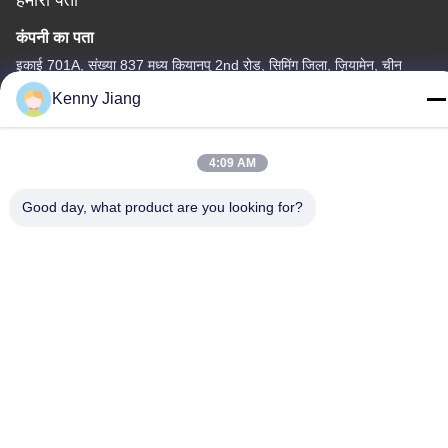
कंपनी का पता
इकाई 701A, संख्या 837 मध्य कियानपु 2nd रोड, सिमिंग जिला, ज़ियामेन, चीन
Kenny Jiang
फैक्टरी का पता
क्रमांक 72, योंगजुन रोड, वुफेंग गांव, चोंगवु टाउन, क्वानज़ोउ, फ़ुज़ियान, चीन
4:09 AM
टेलीफोन
86-592-5175705
Good day, what product are you looking for?
चीन अच्छी गुणवत्ता बाहरी धातु की मूर्तिकला आपूर्तिकर्ता. कॉपीराइट © -2026
Wangstone Metal Sculpture Co., Ltd. सभी अधिकार सुरक्षित हैं।
गोपनीयता नीति
|
साइटमैप