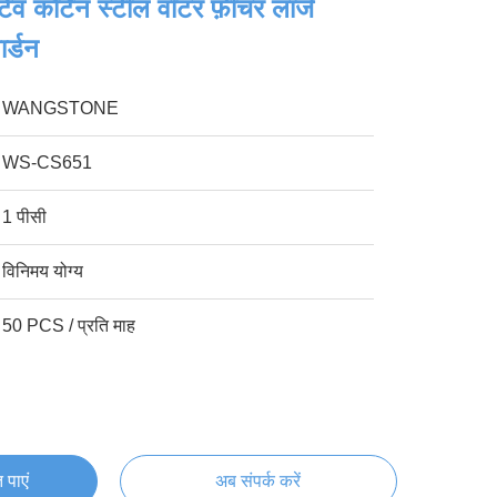
टिव कोर्टेन स्टील वॉटर फ़ीचर लार्ज
ार्डन
WANGSTONE
WS-CS651
1 पीसी
विनिमय योग्य
50 PCS / प्रति माह
 पाएं
अब संपर्क करें