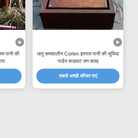
लम पानी की
धातु समकालीन Corten इस्पात पानी की सुविधा
ारा
गार्डन सजावट जंग सतह
सबसे अच्छी कीमत पाएं