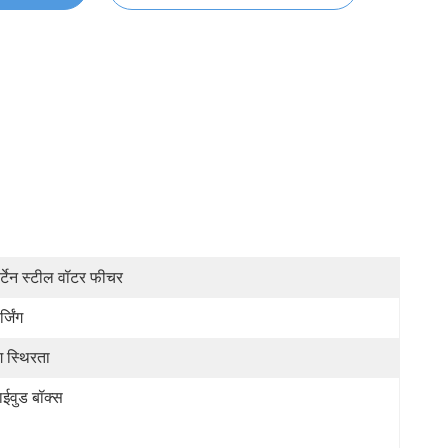
र्टेन स्टील वॉटर फीचर
्जिंग
ग स्थिरता
लाईवुड बॉक्स