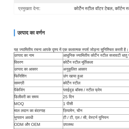
प्रमुखता देना:
कोर्टेन स्टील वॉटर टेबल
, 
कॉर्टन 
उत्पाद का वर्णन
यह ज्यामितीय रचना आपके दृश्य में एक कलात्मक स्पर्श जोड़ना सुनिश्चित करती है।
उत्पाद का नाम
आधुनिक ज्यामितीय कोर्टेन स्टील सजावटी धातु 
विवरण
कोर्टेन स्टील मूर्तिकला
उत्पाद का आकार
अनुकूलित आकार
फिनिशिंग
ज़ंग खाया हुआ
सामग्री
कोर्टेन स्टील
पैकेजिंग
प्लाईवुड बॉक्स / स्टील फ्रेम
डिलीवरी का समय
25 दिन
MOQ
1 पीसी
माल लदान का बंदरगाह
ज़ियामेन, चीन
भुगतान अवधी
टी / टी, एल / सी, वेस्टर्न यूनियन
ODM और OEM
उपलब्ध