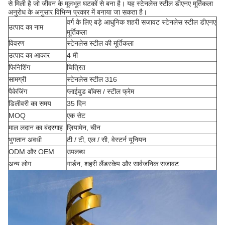
से मिली है जो जीवन के मूलभूत घटकों से बना है। यह स्टेनलेस स्टील डीएनए मूर्तिकला
अनुरोध के अनुसार विभिन्न प्रकार में बनाया जा सकता है।
वर्ग के लिए बड़े आधुनिक शहरी सजावट स्टेनलेस स्टील डीएनए
उत्पाद का नाम
मूर्तिकला
विवरण
स्टेनलेस स्टील की मूर्तिकला
उत्पाद का आकार
4 मी
फिनिशिंग
चित्रित
सामग्री
स्टेनलेस स्टील 316
पैकेजिंग
प्लाईवुड बॉक्स / स्टील फ्रेम
डिलीवरी का समय
35 दिन
MOQ
एक सेट
माल लदान का बंदरगाह
ज़ियामेन, चीन
भुगतान अवधी
टी / टी, एल / सी, वेस्टर्न यूनियन
ODM और OEM
उपलब्ध
अन्य लोग
गार्डन, शहरी लैंडस्केप और सार्वजनिक सजावट