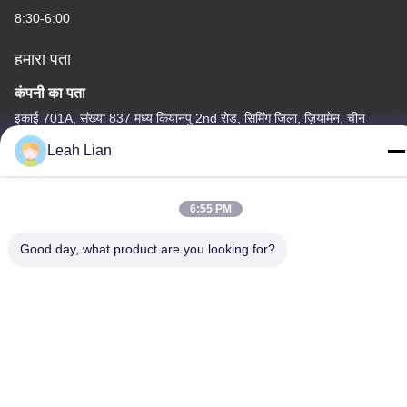
8:30-6:00
हमारा पता
कंपनी का पता
इकाई 701A, संख्या 837 मध्य कियानपु 2nd रोड, सिमिंग जिला, ज़ियामेन, चीन
Leah Lian
फैक्टरी का पता
क्रमांक 72, योंगजुन रोड, वुफेंग गांव, चोंगवु टाउन, क्वानज़ोउ, फ़ुज़ियान, चीन
6:55 PM
टेलीफोन
86-592-5175705
Good day, what product are you looking for?
चीन अच्छी गुणवत्ता बाहरी धातु की मूर्तिकला आपूर्तिकर्ता. कॉपीराइट © -2026
Wangstone Metal Sculpture Co., Ltd. सभी अधिकार सुरक्षित हैं।
गोपनीयता नीति
|
साइटमैप