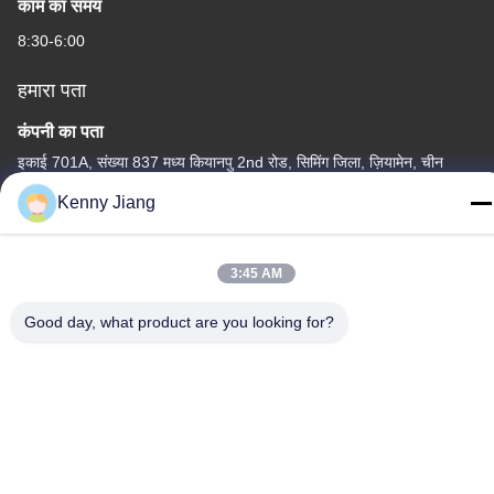
काम का समय
8:30-6:00
हमारा पता
कंपनी का पता
इकाई 701A, संख्या 837 मध्य कियानपु 2nd रोड, सिमिंग जिला, ज़ियामेन, चीन
Kenny Jiang
फैक्टरी का पता
क्रमांक 72, योंगजुन रोड, वुफेंग गांव, चोंगवु टाउन, क्वानज़ोउ, फ़ुज़ियान, चीन
3:45 AM
टेलीफोन
86-592-5175705
Good day, what product are you looking for?
चीन अच्छी गुणवत्ता बाहरी धातु की मूर्तिकला आपूर्तिकर्ता. कॉपीराइट © -2026
Wangstone Metal Sculpture Co., Ltd. सभी अधिकार सुरक्षित हैं।
गोपनीयता नीति
|
साइटमैप