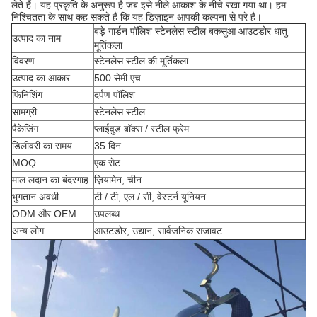
लेते हैं। यह प्रकृति के अनुरूप है जब इसे नीले आकाश के नीचे रखा गया था। हम
निश्चितता के साथ कह सकते हैं कि यह डिज़ाइन आपकी कल्पना से परे है।
बड़े गार्डन पॉलिश स्टेनलेस स्टील बकसुआ आउटडोर धातु
उत्पाद का नाम
मूर्तिकला
विवरण
स्टेनलेस स्टील की मूर्तिकला
उत्पाद का आकार
500 सेमी एच
फिनिशिंग
दर्पण पॉलिश
सामग्री
स्टेनलेस स्टील
पैकेजिंग
प्लाईवुड बॉक्स / स्टील फ्रेम
डिलीवरी का समय
35 दिन
MOQ
एक सेट
माल लदान का बंदरगाह
ज़ियामेन, चीन
भुगतान अवधी
टी / टी, एल / सी, वेस्टर्न यूनियन
ODM और OEM
उपलब्ध
अन्य लोग
आउटडोर, उद्यान, सार्वजनिक सजावट