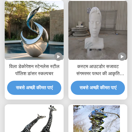
विला डेकोरेशन स्टेनलेस स्टील
कस्टम आउटडोर सजावट
पॉलिश डांसर स्कल्पचर
संगमरमर पत्थर की आकृति
मूर्तिकला
सबसे अच्छी कीमत पाएं
सबसे अच्छी कीमत पाएं