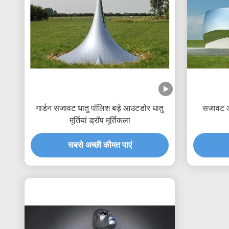
गार्डन सजावट धातु पॉलिश बड़े आउटडोर धातु
सजावट आध
मूर्तियां ड्रॉप मूर्तिकला
सबसे अच्छी कीमत पाएं