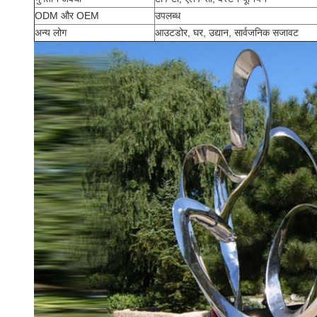
ODM और OEM
उपलब्ध
अन्य लोग
आउटडोर, घर, उद्यान, सार्वजनिक सजावट