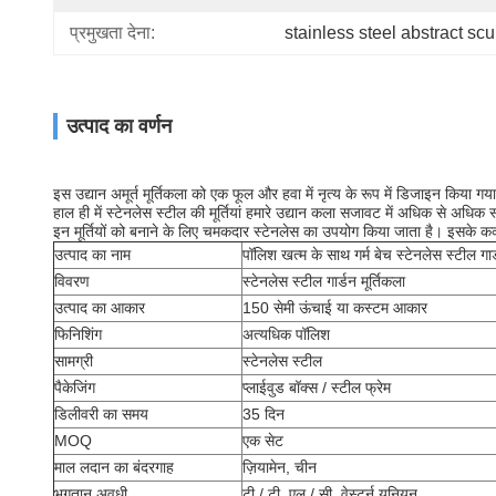
प्रमुखता देना:
stainless steel abstract scu
उत्पाद का वर्णन
इस उद्यान अमूर्त मूर्तिकला को एक फूल और हवा में नृत्य के रूप में डिजाइन किया गया
हाल ही में स्टेनलेस स्टील की मूर्तियां हमारे उद्यान कला सजावट में अधिक से अधिक 
इन मूर्तियों को बनाने के लिए चमकदार स्टेनलेस का उपयोग किया जाता है।
इसके कर्
उत्पाद का नाम
पॉलिश खत्म के साथ गर्म बेच स्टेनलेस स्टील गार्
विवरण
स्टेनलेस स्टील गार्डन मूर्तिकला
उत्पाद का आकार
150 सेमी ऊंचाई या कस्टम आकार
फिनिशिंग
अत्यधिक पॉलिश
सामग्री
स्टेनलेस स्टील
पैकेजिंग
प्लाईवुड बॉक्स / स्टील फ्रेम
डिलीवरी का समय
35 दिन
MOQ
एक सेट
माल लदान का बंदरगाह
ज़ियामेन, चीन
भुगतान अवधी
टी / टी, एल / सी, वेस्टर्न यूनियन