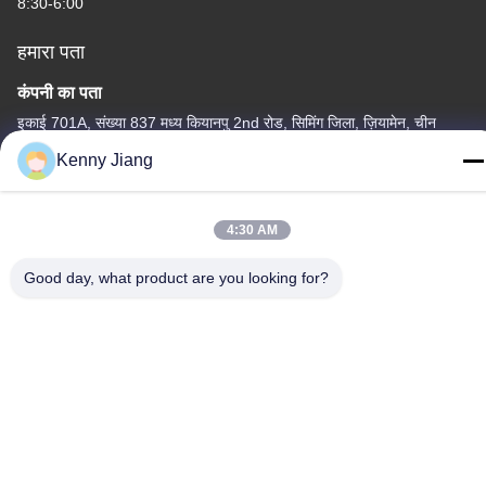
8:30-6:00
हमारा पता
कंपनी का पता
इकाई 701A, संख्या 837 मध्य कियानपु 2nd रोड, सिमिंग जिला, ज़ियामेन, चीन
Kenny Jiang
फैक्टरी का पता
क्रमांक 72, योंगजुन रोड, वुफेंग गांव, चोंगवु टाउन, क्वानज़ोउ, फ़ुज़ियान, चीन
4:30 AM
टेलीफोन
86-592-5175705
Good day, what product are you looking for?
चीन अच्छी गुणवत्ता बाहरी धातु की मूर्तिकला आपूर्तिकर्ता. कॉपीराइट © -2026
Wangstone Metal Sculpture Co., Ltd. सभी अधिकार सुरक्षित हैं।
गोपनीयता नीति
|
साइटमैप